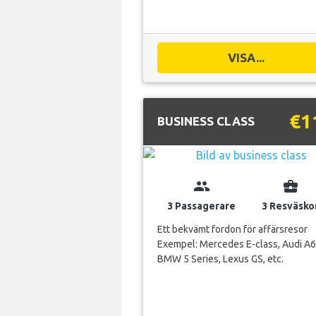
VISA...
€1
BUSINESS CLASS
group
business_center
3 Passagerare
3 Resväsko
Ett bekvämt fordon för affärsresor
Exempel: Mercedes E-class, Audi A6
BMW 5 Series, Lexus GS, etc.