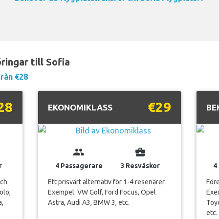
ingar till Sofia
Från €28
28
€29
EKONOMIKLASS
BE
group
business_center
r
4 Passagerare
3 Resväskor
4
och
Ett prisvärt alternativ för 1-4 resenärer
Före
olo,
Exempel: VW Golf, Ford Focus, Opel
Exe
a,
Astra, Audi A3, BMW 3, etc.
Toyo
etc.