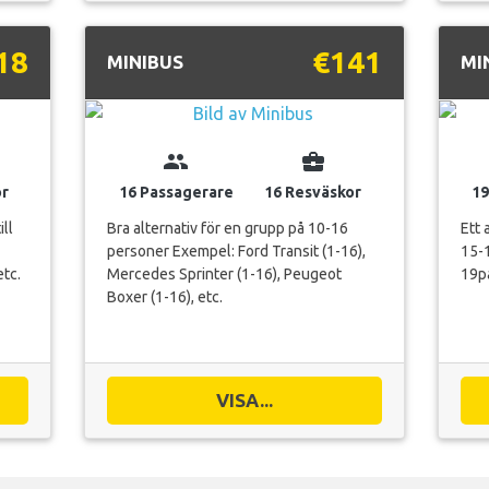
18
€141
MINIBUS
MI
group
business_center
or
16 Passagerare
16 Resväskor
19
ll
Bra alternativ för en grupp på 10-16
Ett 
personer Exempel: Ford Transit (1-16),
15-1
etc.
Mercedes Sprinter (1-16), Peugeot
19pa
Boxer (1-16), etc.
VISA...