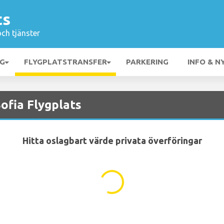
ts
och tjänster
NG
FLYGPLATSTRANSFER
PARKERING
INFO & N
Sofia Flygplats
Hitta oslagbart värde privata överföringar
...