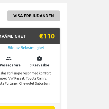
VISA ERBJUDANDEN
€110
KVÄMLIGHET
group
business_center
 Passagerare
3 Resväskor
slås för längre resor med komfort
mpel: VW Passat, Toyota Camry,
ta Fortuner, Chevrolet Suburban,