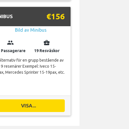
€156
NIBUS
group
business_center
 Passagerare
19 Resväskor
alternativ för en grupp bestående av
9 resenärer Exempel: Iveco 15-
x, Mercedes Sprinter 15-19pax, etc.
VISA...