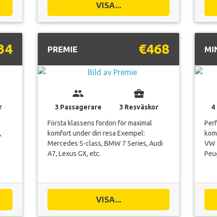
VISA...
34
€468
PREMIE
MI
group
business_center
r
3 Passagerare
3 Resväskor
4
Första klassens fordon för maximal
Per
,
komfort under din resa Exempel:
komf
Mercedes S-class, BMW 7 Series, Audi
VW T
A7, Lexus GX, etc.
Peug
VISA...