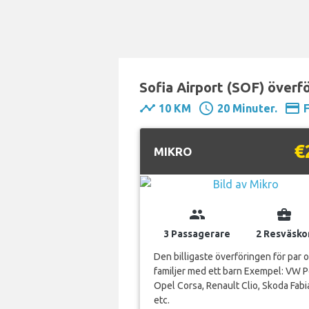
Sofia Airport (SOF) överför
timeline
schedule
payment
10 KM
20 Minuter.
€
MIKRO
group
business_center
3 Passagerare
2 Resväsko
Den billigaste överföringen för par 
familjer med ett barn Exempel: VW P
Opel Corsa, Renault Clio, Skoda Fabi
etc.