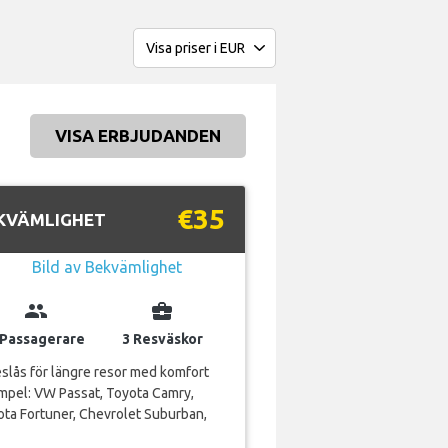
VISA ERBJUDANDEN
€35
KVÄMLIGHET
group
business_center
 Passagerare
3 Resväskor
slås för längre resor med komfort
mpel: VW Passat, Toyota Camry,
ta Fortuner, Chevrolet Suburban,