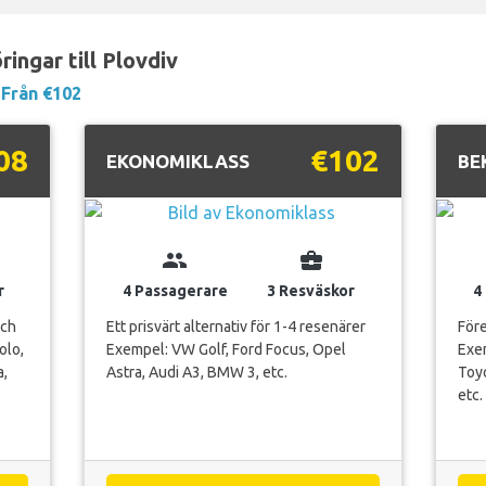
ingar till Plovdiv
Från €102
08
€102
EKONOMIKLASS
BE
group
business_center
r
4 Passagerare
3 Resväskor
4
och
Ett prisvärt alternativ för 1-4 resenärer
Före
olo,
Exempel: VW Golf, Ford Focus, Opel
Exe
a,
Astra, Audi A3, BMW 3, etc.
Toyo
etc.