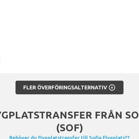
arrow_circle_down
FLER ÖVERFÖRINGSALTERNATIV
GPLATSTRANSFER FRÅN SO
(SOF)
Behöver du flygplatstransfer till Sofia Flygplats??