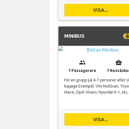
VISA...
€
MINIBUS
group
business_center
7 Passagerare
7 Resväsko
För en grupp på 4-7 personer eller s
bagage Exempel: VW Multivan, Toyo
Hiace, Opel Vivaro, Hyundai H-1, etc.
VISA...