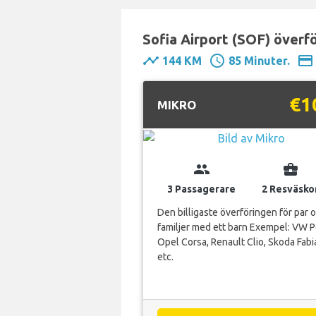
Sofia Airport (SOF) överför
timeline
schedule
payment
144 KM
85 Minuter.
€1
MIKRO
group
business_center
3 Passagerare
2 Resväsko
Den billigaste överföringen för par 
familjer med ett barn Exempel: VW P
Opel Corsa, Renault Clio, Skoda Fabi
etc.