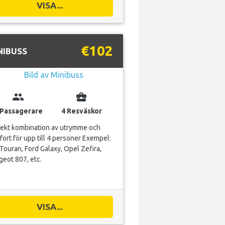
VISA...
€102
NIBUSS
group
business_center
 Passagerare
4 Resväskor
fekt kombination av utrymme och
ort för upp till 4 personer Exempel:
ouran, Ford Galaxy, Opel Zefira,
eot 807, etc.
VISA...