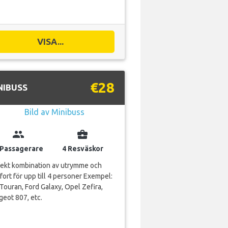
VISA...
€28
NIBUSS
group
business_center
 Passagerare
4 Resväskor
fekt kombination av utrymme och
ort för upp till 4 personer Exempel:
ouran, Ford Galaxy, Opel Zefira,
eot 807, etc.