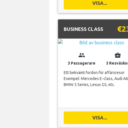
VISA...
€2
BUSINESS CLASS
group
business_center
3 Passagerare
3 Resväsko
Ett bekvämt fordon för affärsresor
Exempel: Mercedes E-class, Audi A6
BMW 5 Series, Lexus GS, etc.
VISA...