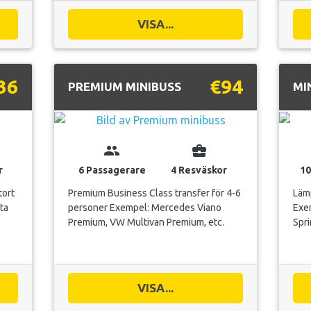
VISA...
36
€94
PREMIUM MINIBUSS
MI
group
business_center
r
6 Passagerare
4 Resväskor
10
tort
Premium Business Class transfer för 4-6
Lämp
ta
personer Exempel: Mercedes Viano
Exem
Premium, VW Multivan Premium, etc.
Spri
VISA...