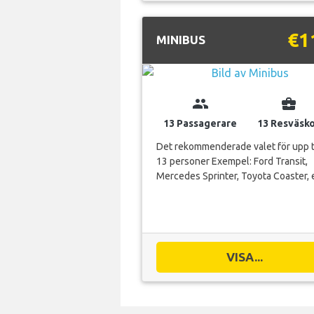
€1
MINIBUS
group
business_center
13 Passagerare
13 Resväsk
Det rekommenderade valet för upp ti
13 personer Exempel: Ford Transit,
Mercedes Sprinter, Toyota Coaster, 
VISA...