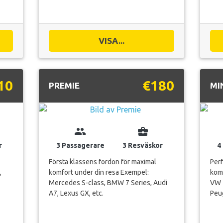
VISA...
10
€180
PREMIE
MI
group
business_center
r
3 Passagerare
3 Resväskor
4
Första klassens fordon för maximal
Per
,
komfort under din resa Exempel:
komf
Mercedes S-class, BMW 7 Series, Audi
VW T
A7, Lexus GX, etc.
Peug