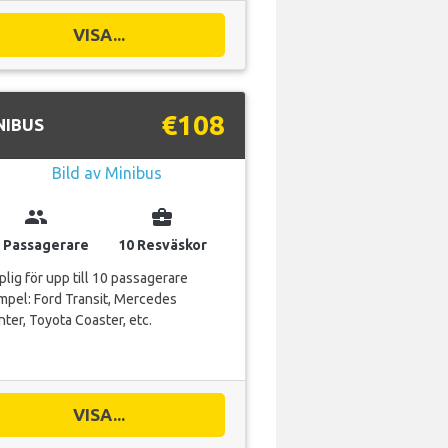
VISA...
€108
NIBUS
group
business_center
 Passagerare
10 Resväskor
lig för upp till 10 passagerare
pel: Ford Transit, Mercedes
nter, Toyota Coaster, etc.
VISA...