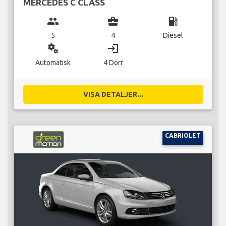
MERCEDES C CLASS
group
business_center
local_gas_station
5
4
Diesel
miscellaneous_services
login
Automatisk
4 Dörr
VISA DETALJER...
CABRIOLET