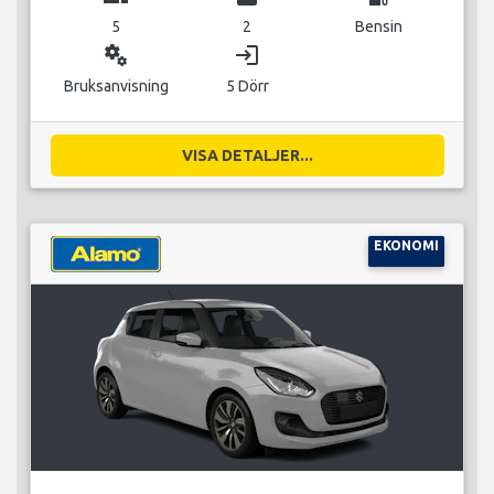
5
2
Bensin
miscellaneous_services
login
Bruksanvisning
5 Dörr
VISA DETALJER...
EKONOMI