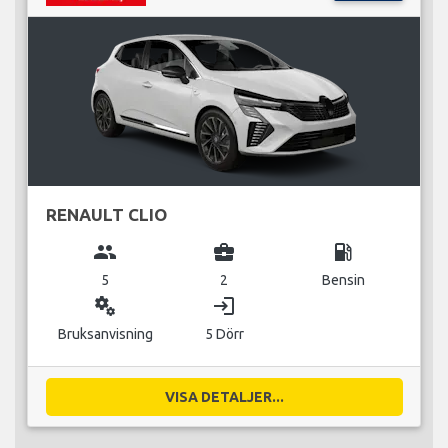
RENAULT CLIO
group
business_center
local_gas_station
5
2
Bensin
miscellaneous_services
login
Bruksanvisning
5 Dörr
VISA DETALJER...