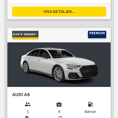
VISA DETALJER...
PREMIUM
AUDI A8
group
business_center
local_gas_station
5
4
Bensin