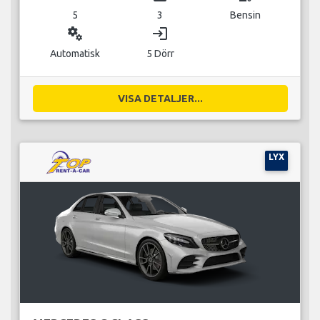
5
3
Bensin
miscellaneous_services
login
Automatisk
5 Dörr
VISA DETALJER...
LYX