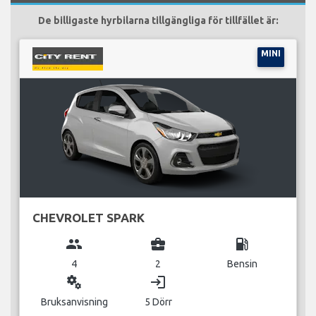
De billigaste hyrbilarna tillgängliga för tillfället är:
MINI
CHEVROLET SPARK
group
business_center
local_gas_station
4
2
Bensin
miscellaneous_services
login
Bruksanvisning
5 Dörr