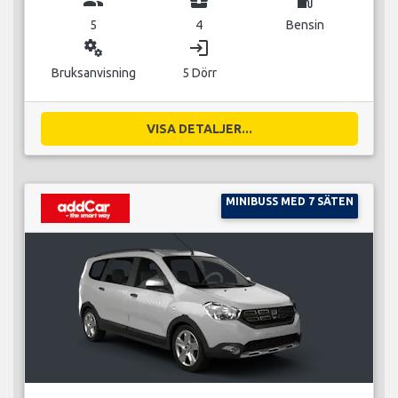
5
4
Bensin
miscellaneous_services
login
Bruksanvisning
5 Dörr
VISA DETALJER...
MINIBUSS MED 7 SÄTEN