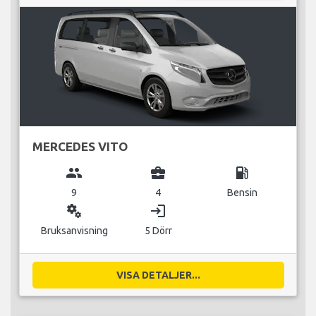
MERCEDES VITO
group
business_center
local_gas_station
9
4
Bensin
miscellaneous_services
login
Bruksanvisning
5 Dörr
VISA DETALJER...