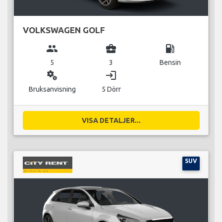
VOLKSWAGEN GOLF
group
business_center
local_gas_station
5
3
Bensin
miscellaneous_services
login
Bruksanvisning
5 Dörr
VISA DETALJER...
SUV