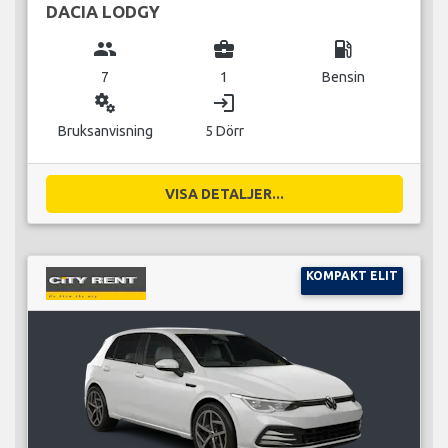
DACIA LODGY
group
business_center
local_gas_station
7
1
Bensin
miscellaneous_services
login
Bruksanvisning
5 Dörr
VISA DETALJER...
KOMPAKT ELIT