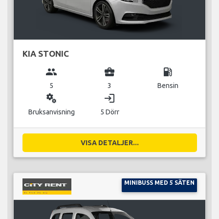
KIA STONIC
group
business_center
local_gas_station
5
3
Bensin
miscellaneous_services
login
Bruksanvisning
5 Dörr
VISA DETALJER...
MINIBUSS MED 5 SÄTEN