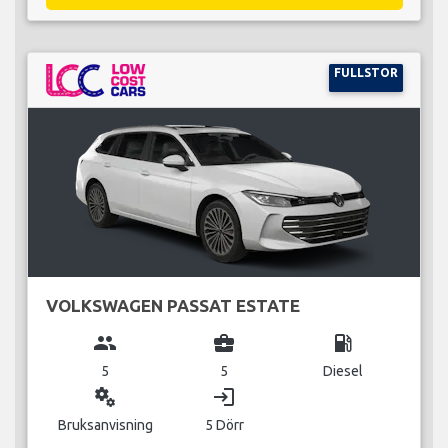
FULLSTOR
VOLKSWAGEN PASSAT ESTATE
group
business_center
local_gas_station
5
5
Diesel
miscellaneous_services
login
Bruksanvisning
5 Dörr