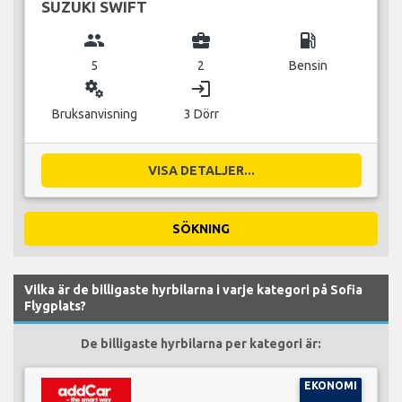
SUZUKI SWIFT
group
business_center
local_gas_station
5
2
Bensin
miscellaneous_services
login
Bruksanvisning
3 Dörr
VISA DETALJER...
SÖKNING
Vilka är de billigaste hyrbilarna i varje kategori på Sofia
Flygplats?
De billigaste hyrbilarna per kategori är:
EKONOMI