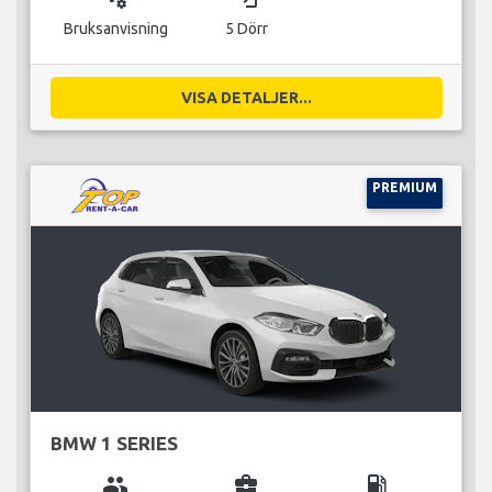
Bruksanvisning
5 Dörr
VISA DETALJER...
PREMIUM
BMW 1 SERIES
group
business_center
local_gas_station