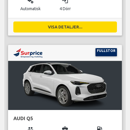
miscellaneous_services
login
Automatisk
4 Dörr
VISA DETALJER...
FULLSTOR
AUDI Q5
group
business_center
local_gas_station