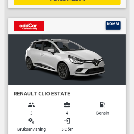
KOMBI
RENAULT CLIO ESTATE
group
business_center
local_gas_station
5
4
Bensin
miscellaneous_services
login
Bruksanvisning
5 Dörr