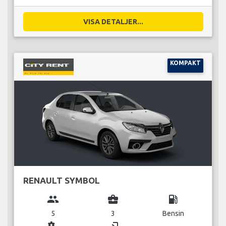
VISA DETALJER...
KOMPAKT
RENAULT SYMBOL
group
business_center
local_gas_station
5
3
Bensin