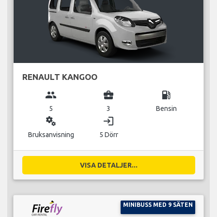
RENAULT KANGOO
group
business_center
local_gas_station
5
3
Bensin
miscellaneous_services
login
Bruksanvisning
5 Dörr
VISA DETALJER...
MINIBUSS MED 9 SÄTEN