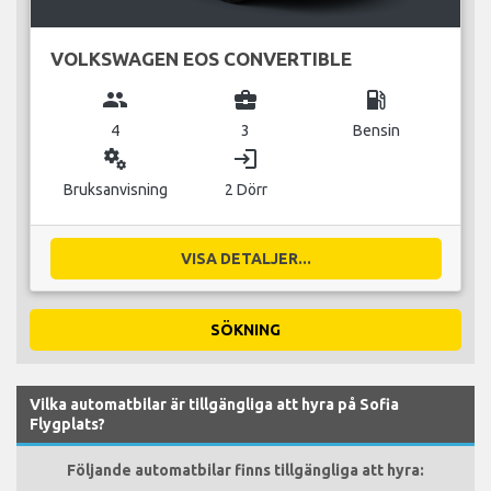
VOLKSWAGEN EOS CONVERTIBLE
group
business_center
local_gas_station
4
3
Bensin
miscellaneous_services
login
Bruksanvisning
2 Dörr
VISA DETALJER...
SÖKNING
Vilka automatbilar är tillgängliga att hyra på Sofia
Flygplats?
Följande automatbilar finns tillgängliga att hyra: