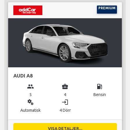
PREMIUM
AUDI A8
group
business_center
local_gas_station
5
4
Bensin
miscellaneous_services
login
Automatisk
4 Dörr
VISA DETALJER...