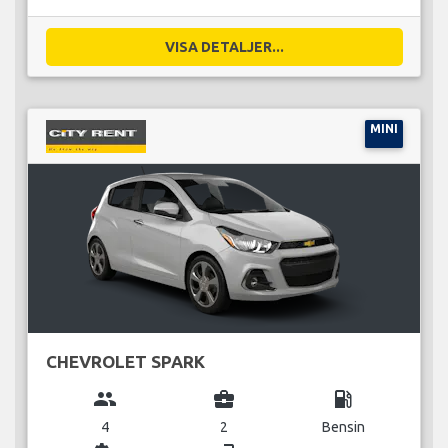
VISA DETALJER...
MINI
CHEVROLET SPARK
group
business_center
local_gas_station
4
2
Bensin