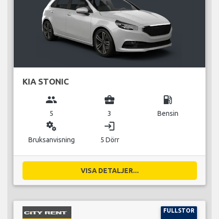
KIA STONIC
group
business_center
local_gas_station
5
3
Bensin
miscellaneous_services
login
Bruksanvisning
5 Dörr
VISA DETALJER...
FULLSTOR