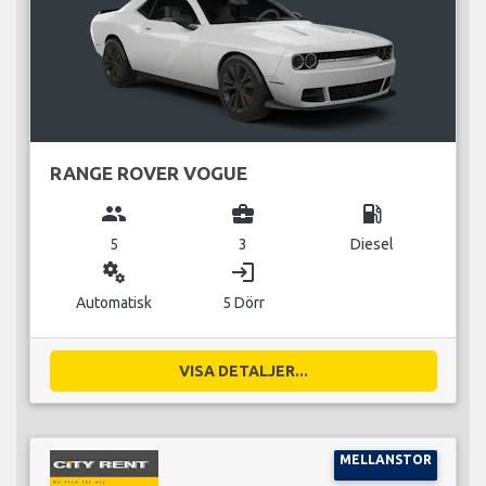
RANGE ROVER VOGUE
group
business_center
local_gas_station
5
3
Diesel
miscellaneous_services
login
Automatisk
5 Dörr
VISA DETALJER...
MELLANSTOR