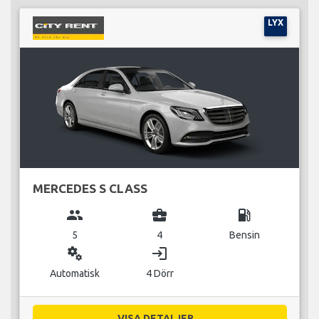
LYX
MERCEDES S CLASS
group
business_center
local_gas_station
5
4
Bensin
miscellaneous_services
login
Automatisk
4 Dörr
VISA DETALJER...