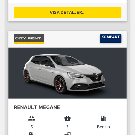
VISA DETALJER...
KOMPAKT
RENAULT MEGANE
group
business_center
local_gas_station
5
3
Bensin
miscellaneous_services
login