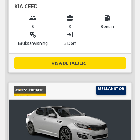
KIA CEED
group
business_center
local_gas_station
5
3
Bensin
miscellaneous_services
login
Bruksanvisning
5 Dörr
VISA DETALJER...
MELLANSTOR