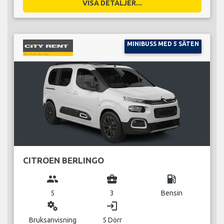
VISA DETALJER...
MINIBUSS MED 5 SÄTEN
CITROEN BERLINGO
group
business_center
local_gas_station
5
3
Bensin
miscellaneous_services
login
Bruksanvisning
5 Dörr