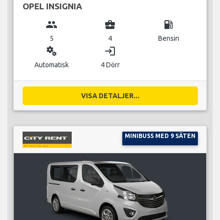
OPEL INSIGNIA
group
business_center
local_gas_station
5
4
Bensin
miscellaneous_services
login
Automatisk
4 Dörr
VISA DETALJER...
MINIBUSS MED 9 SÄTEN