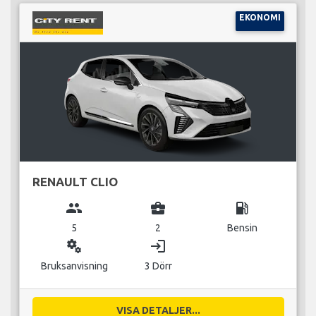
EKONOMI
RENAULT CLIO
group
business_center
local_gas_station
5
2
Bensin
miscellaneous_services
login
Bruksanvisning
3 Dörr
VISA DETALJER...