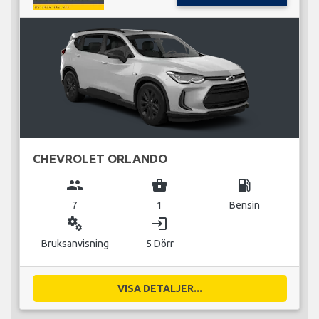
CHEVROLET ORLANDO
group
business_center
local_gas_station
7
1
Bensin
miscellaneous_services
login
Bruksanvisning
5 Dörr
VISA DETALJER...