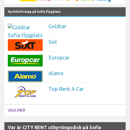
Hyrbilsföretag på Sofia Flygplats
Goldcar
Sixt
Europcar
Alamo
Top Rent A Car
VISA MER
Var är CITY RENT uthyrningsdisk på Sofia