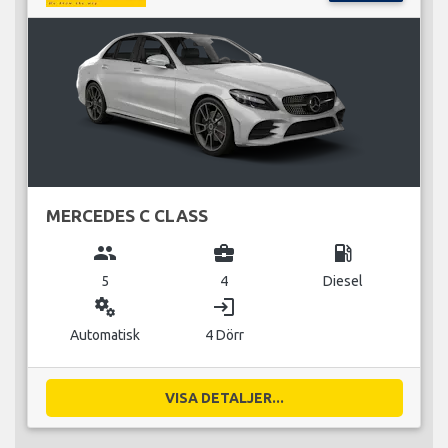
MERCEDES C CLASS
group
business_center
local_gas_station
5
4
Diesel
miscellaneous_services
login
Automatisk
4 Dörr
VISA DETALJER...