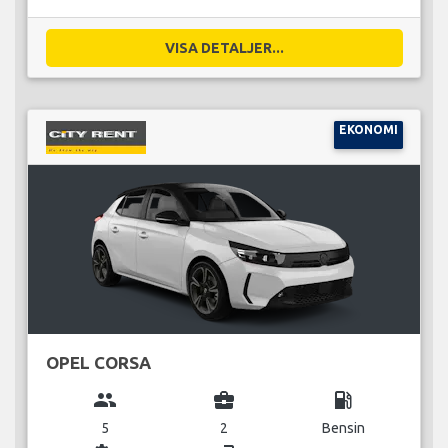
VISA DETALJER...
EKONOMI
OPEL CORSA
group
business_center
local_gas_station
5
2
Bensin