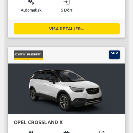
miscellaneous_services
login
Automatisk
5 Dörr
VISA DETALJER...
SUV
OPEL CROSSLAND X