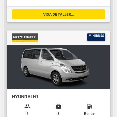
VISA DETALJER...
MINIBUSS
HYUNDAI H1
group
business_center
local_gas_station
8
3
Bensin