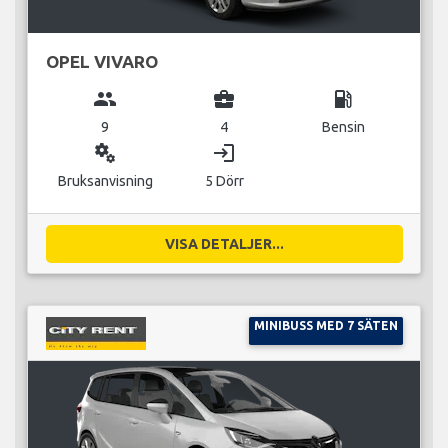
OPEL VIVARO
group
business_center
local_gas_station
9
4
Bensin
miscellaneous_services
login
Bruksanvisning
5 Dörr
VISA DETALJER...
MINIBUSS MED 7 SÄTEN