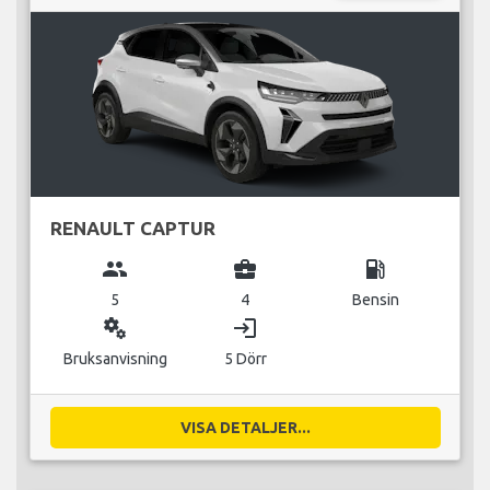
RENAULT CAPTUR
group
business_center
local_gas_station
5
4
Bensin
miscellaneous_services
login
Bruksanvisning
5 Dörr
VISA DETALJER...