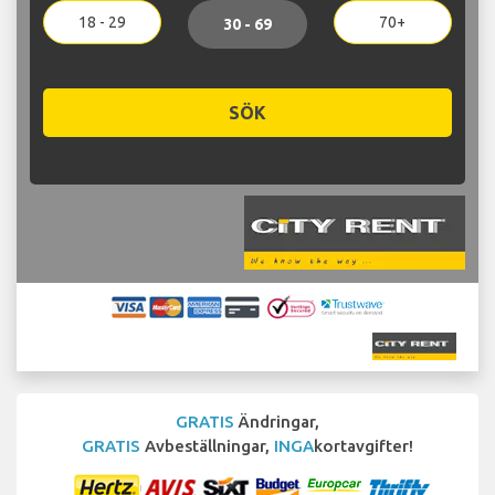
18 - 29
70+
30 - 69
SÖK
GRATIS
Ändringar,
GRATIS
Avbeställningar,
INGA
kortavgifter!