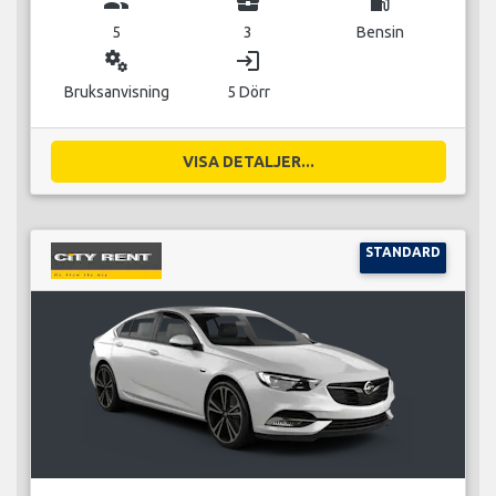
group
business_center
local_gas_station
5
3
Bensin
miscellaneous_services
login
Bruksanvisning
5 Dörr
VISA DETALJER...
STANDARD