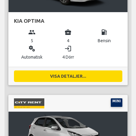
KIA OPTIMA
group
business_center
local_gas_station
5
4
Bensin
miscellaneous_services
login
Automatisk
4 Dörr
VISA DETALJER...
MINI