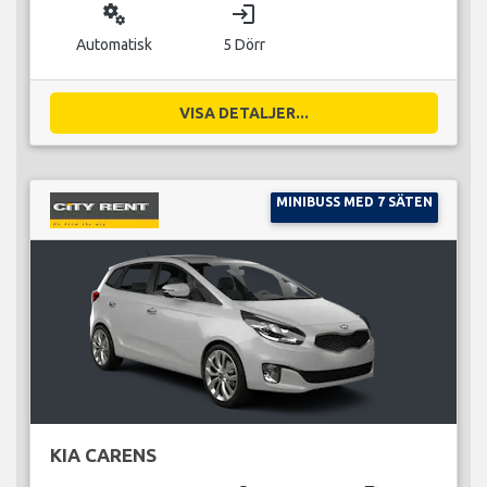
miscellaneous_services
login
Automatisk
5 Dörr
VISA DETALJER...
MINIBUSS MED 7 SÄTEN
KIA CARENS