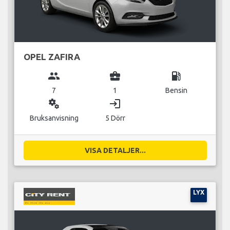
OPEL ZAFIRA
group
business_center
local_gas_station
7
1
Bensin
miscellaneous_services
login
Bruksanvisning
5 Dörr
VISA DETALJER...
LYX