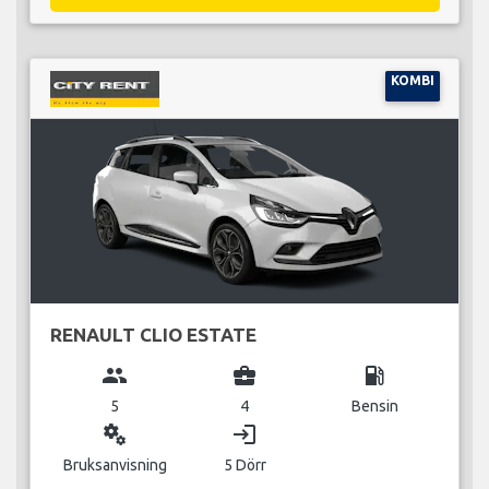
KOMBI
RENAULT CLIO ESTATE
group
business_center
local_gas_station
5
4
Bensin
miscellaneous_services
login
Bruksanvisning
5 Dörr