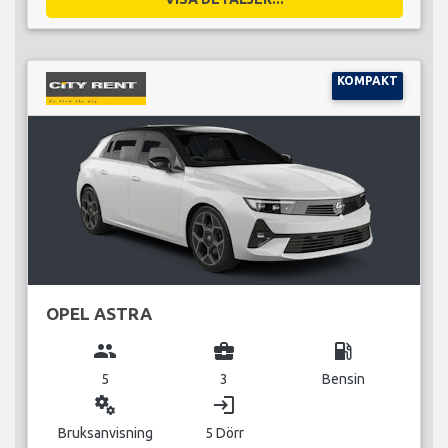
KOMPAKT
OPEL ASTRA
group
business_center
local_gas_station
5
3
Bensin
miscellaneous_services
login
Bruksanvisning
5 Dörr