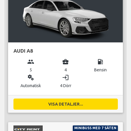
AUDI A8
group
business_center
local_gas_station
5
4
Bensin
miscellaneous_services
login
Automatisk
4 Dörr
VISA DETALJER...
MINIBUSS MED 7 SÄTEN