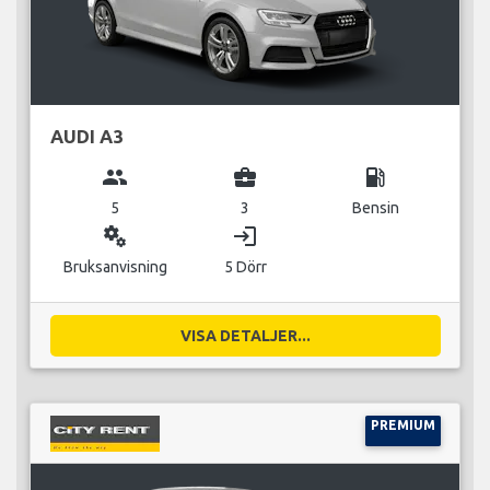
AUDI A3
group
business_center
local_gas_station
5
3
Bensin
miscellaneous_services
login
Bruksanvisning
5 Dörr
VISA DETALJER...
PREMIUM