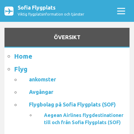
Sofia Flygplats
Viktig flygplatsinformation och tjänster
ÖVERSIKT
Home
Flyg
ankomster
Avgångar
Flygbolag på Sofia Flygplats (SOF)
Aegean Airlines flygdestinationer
till och från Sofia Flygplats (SOF)