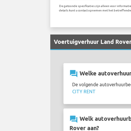
De getoonde specificaties zijn alleen voor informat
details kunt u contact opnemen met het betreffende 
Voertuigverhuur Land Rover 
question_answer
Welke autoverhuurb
De volgende autoverhuurbed
CITY RENT
question_answer
Welk autoverhuurbe
Rover aan?