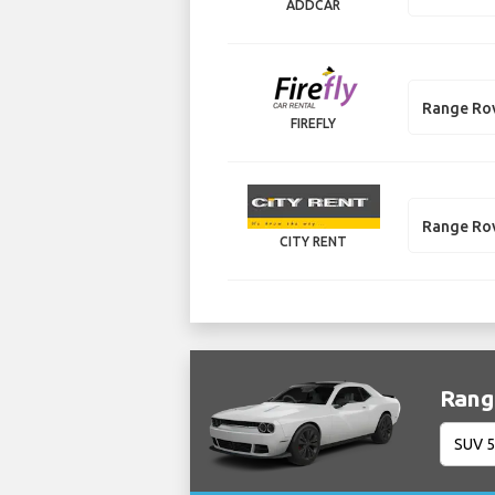
ADDCAR
Range Ro
FIREFLY
Range Ro
CITY RENT
Rang