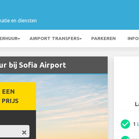
matie en diensten
ERHUUR
AIRPORT TRANSFERS
PARKEREN
INFO
 bij Sofia Airport
 EEN
PRIJS
L
check_circle
1