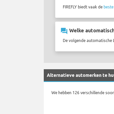
FIREFLY biedt vaak de
beste
question_answer
Welke automatische 
De volgende automatische La
Alternatieve automerken te huu
We hebben 126 verschillende soort