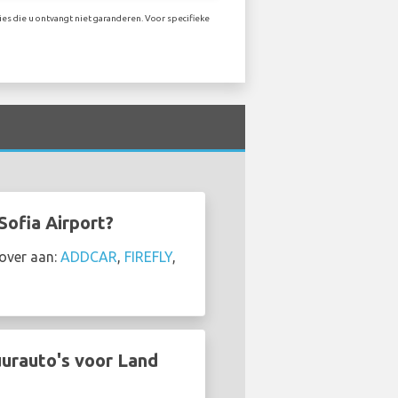
es die u ontvangt niet garanderen. Voor specifieke
Sofia Airport?
Rover aan:
ADDCAR
,
FIREFLY
,
uurauto's voor Land