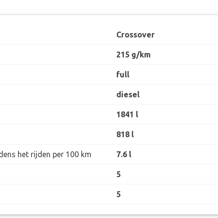
Crossover
215 g/km
full
diesel
1841 l
818 l
dens het rijden per 100 km
7.6 l
5
5