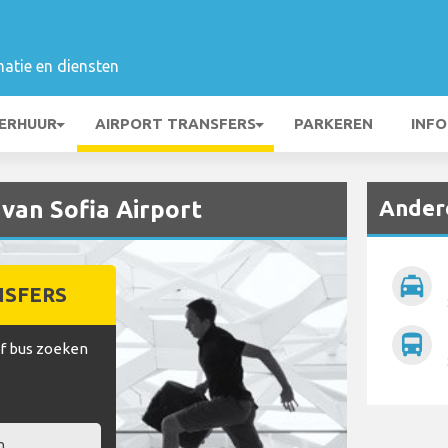
matie en diensten
ERHUUR
AIRPORT TRANSFERS
PARKEREN
INFO
Andere
 van Sofia Airport
local_taxi
NSFERS
directions_bus
of bus zoeken