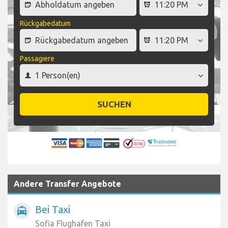
Rückgabedatum
Passagiere
SUCHEN
Andere Transfer Angebote
Bei Taxi
local_taxi
Sofia Flughafen Taxi