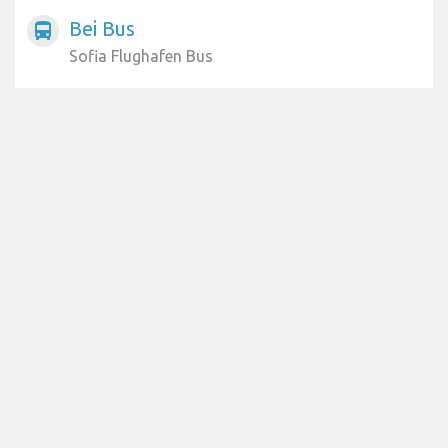
Bei Bus
directions_bus
Sofia Flughafen Bus