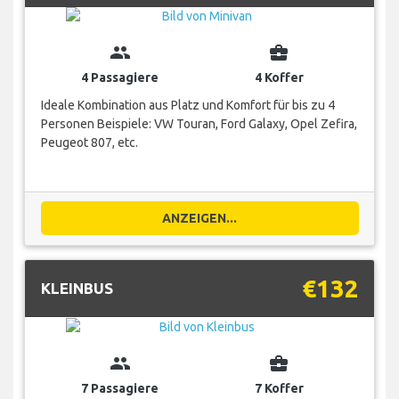
group
business_center
4 Passagiere
4 Koffer
Ideale Kombination aus Platz und Komfort für bis zu 4
Personen Beispiele: VW Touran, Ford Galaxy, Opel Zefira,
Peugeot 807, etc.
ANZEIGEN...
€132
KLEINBUS
group
business_center
7 Passagiere
7 Koffer