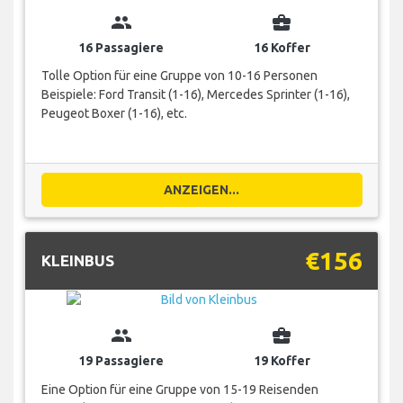
group
business_center
16 Passagiere
16 Koffer
Tolle Option für eine Gruppe von 10-16 Personen
Beispiele: Ford Transit (1-16), Mercedes Sprinter (1-16),
Peugeot Boxer (1-16), etc.
ANZEIGEN...
€156
KLEINBUS
group
business_center
19 Passagiere
19 Koffer
Eine Option für eine Gruppe von 15-19 Reisenden