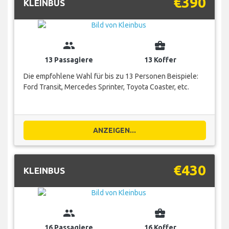
€390
KLEINBUS
group
business_center
13 Passagiere
13 Koffer
Die empfohlene Wahl für bis zu 13 Personen Beispiele:
Ford Transit, Mercedes Sprinter, Toyota Coaster, etc.
ANZEIGEN...
€430
KLEINBUS
group
business_center
16 Passagiere
16 Koffer