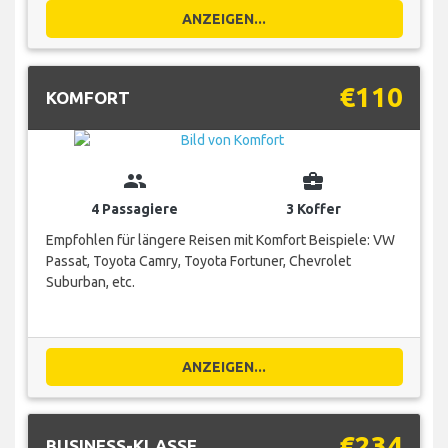
ANZEIGEN...
€110
KOMFORT
group
business_center
4 Passagiere
3 Koffer
Empfohlen für längere Reisen mit Komfort Beispiele: VW
Passat, Toyota Camry, Toyota Fortuner, Chevrolet
Suburban, etc.
ANZEIGEN...
€234
BUSINESS-KLASSE