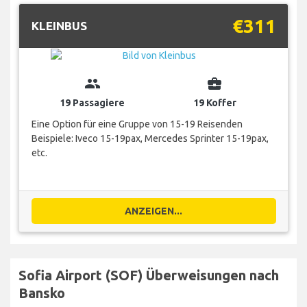
€311
KLEINBUS
group
business_center
19 Passagiere
19 Koffer
Eine Option für eine Gruppe von 15-19 Reisenden
Beispiele: Iveco 15-19pax, Mercedes Sprinter 15-19pax,
etc.
ANZEIGEN...
Sofia Airport (SOF) Überweisungen nach
Bansko