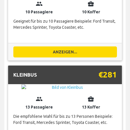
group
business_center
10 Passagiere
10 Koffer
Geeignet für bis zu 10 Passagiere Beispiele: Ford Transit,
Mercedes Sprinter, Toyota Coaster, etc.
ANZEIGEN...
€281
KLEINBUS
group
business_center
13 Passagiere
13 Koffer
Die empfohlene Wahl für bis zu 13 Personen Beispiele:
Ford Transit, Mercedes Sprinter, Toyota Coaster, etc.