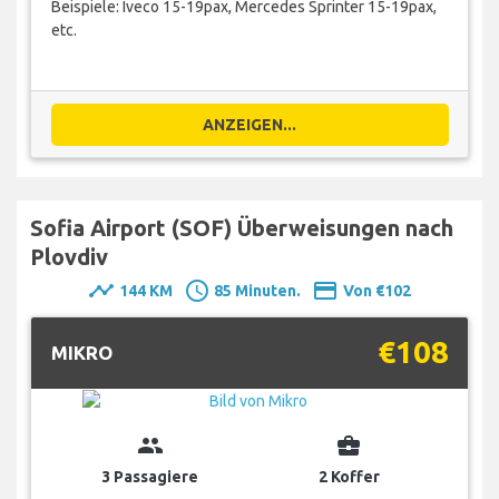
Beispiele: Iveco 15-19pax, Mercedes Sprinter 15-19pax,
etc.
ANZEIGEN...
Sofia Airport (SOF) Überweisungen nach
Plovdiv
timeline
schedule
payment
144 KM
85 Minuten.
Von €102
€108
MIKRO
group
business_center
3 Passagiere
2 Koffer