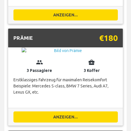
ANZEIGEN...
€180
PRÄMIE
group
business_center
3 Passagiere
3 Koffer
Erstklassiges Fahrzeug für maximalen Reisekomfort
Beispiele: Mercedes S-class, BMW 7 Series, Audi A7,
Lexus GX, etc.
ANZEIGEN...