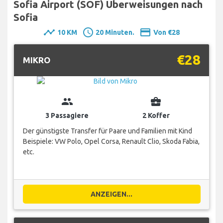
Sofia Airport (SOF) Überweisungen nach
Sofia
timeline
schedule
payment
10 KM
20 Minuten.
Von €28
€28
MIKRO
group
business_center
3 Passagiere
2 Koffer
Der günstigste Transfer für Paare und Familien mit Kind
Beispiele: VW Polo, Opel Corsa, Renault Clio, Skoda Fabia,
etc.
ANZEIGEN...