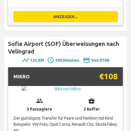
ANZEIGEN...
Sofia Airport (SOF) Überweisungen nach
Velingrad
timeline
schedule
payment
132 KM
100 Minuten.
Von €108
€108
MIKRO
group
business_center
3 Passagiere
2 Koffer
Der günstigste Transfer für Paare und Familien mit Kind
Beispiele: VW Polo, Opel Corsa, Renault Clio, Skoda Fabia,
etc.