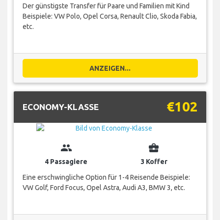
Der günstigste Transfer für Paare und Familien mit Kind
Beispiele: VW Polo, Opel Corsa, Renault Clio, Skoda Fabia,
etc.
ANZEIGEN...
€102
ECONOMY-KLASSE
group
business_center
4 Passagiere
3 Koffer
Eine erschwingliche Option für 1-4 Reisende Beispiele:
VW Golf, Ford Focus, Opel Astra, Audi A3, BMW 3, etc.