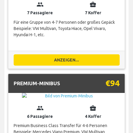
group
business_center
7 Passagiere
7 Koffer
Für eine Gruppe von 4-7 Personen oder großes Gepäck
Beispiele: VW Multivan, Toyota Hiace, Opel Vivaro,
Hyundai H-1, etc.
ANZEIGEN...
€94
PREMIUM-MINIBUS
group
business_center
6 Passagiere
4 Koffer
Premium Business Class Transfer für 4-6 Personen
Beispiele: Mercedes Viano Premium, VW Multivan