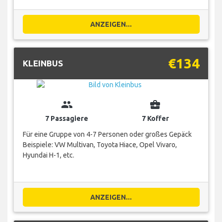
ANZEIGEN...
€134
KLEINBUS
group
business_center
7 Passagiere
7 Koffer
Für eine Gruppe von 4-7 Personen oder großes Gepäck
Beispiele: VW Multivan, Toyota Hiace, Opel Vivaro,
Hyundai H-1, etc.
ANZEIGEN...