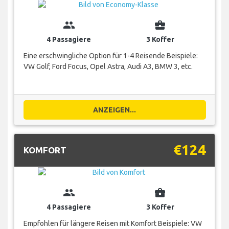
group
business_center
4 Passagiere
3 Koffer
Eine erschwingliche Option für 1-4 Reisende Beispiele:
VW Golf, Ford Focus, Opel Astra, Audi A3, BMW 3, etc.
ANZEIGEN...
€124
KOMFORT
group
business_center
4 Passagiere
3 Koffer
Empfohlen für längere Reisen mit Komfort Beispiele: VW