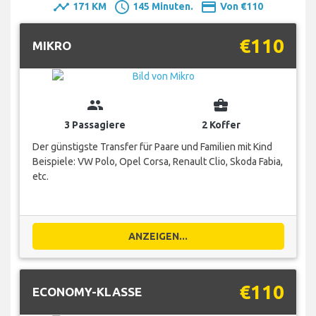
timeline
schedule
payment
171 KM
145 Minuten.
Von €110
€110
MIKRO
group
business_center
3 Passagiere
2 Koffer
Der günstigste Transfer für Paare und Familien mit Kind
Beispiele: VW Polo, Opel Corsa, Renault Clio, Skoda Fabia,
etc.
ANZEIGEN...
€110
ECONOMY-KLASSE