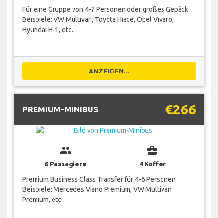
Für eine Gruppe von 4-7 Personen oder großes Gepäck
Beispiele: VW Multivan, Toyota Hiace, Opel Vivaro,
Hyundai H-1, etc.
ANZEIGEN...
€266
PREMIUM-MINIBUS
group
business_center
6 Passagiere
4 Koffer
Premium Business Class Transfer für 4-6 Personen
Beispiele: Mercedes Viano Premium, VW Multivan
Premium, etc.