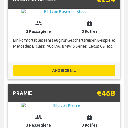
group
business_center
3 Passagiere
3 Koffer
Ein komfortables Fahrzeug für Geschäftsreisen Beispiele:
Mercedes E-class, Audi A6, BMW 5 Series, Lexus GS, etc.
ANZEIGEN...
€468
PRÄMIE
group
business_center
3 Passagiere
3 Koffer