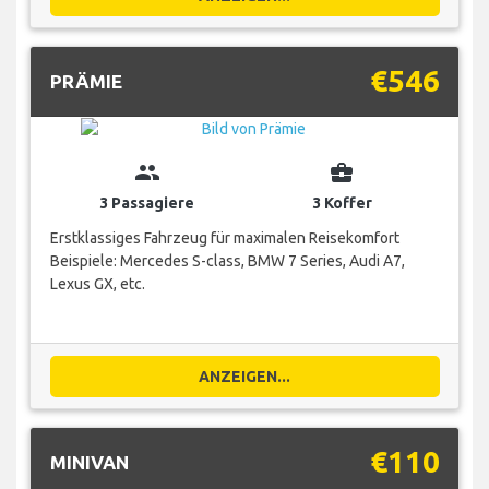
€546
PRÄMIE
group
business_center
3 Passagiere
3 Koffer
Erstklassiges Fahrzeug für maximalen Reisekomfort
Beispiele: Mercedes S-class, BMW 7 Series, Audi A7,
Lexus GX, etc.
ANZEIGEN...
€110
MINIVAN