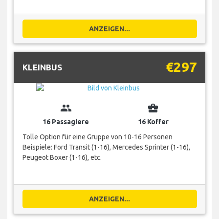
ANZEIGEN...
€297
KLEINBUS
group
business_center
16 Passagiere
16 Koffer
Tolle Option für eine Gruppe von 10-16 Personen
Beispiele: Ford Transit (1-16), Mercedes Sprinter (1-16),
Peugeot Boxer (1-16), etc.
ANZEIGEN...