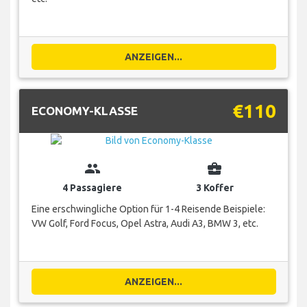
ANZEIGEN...
€110
ECONOMY-KLASSE
group
business_center
4 Passagiere
3 Koffer
Eine erschwingliche Option für 1-4 Reisende Beispiele:
VW Golf, Ford Focus, Opel Astra, Audi A3, BMW 3, etc.
ANZEIGEN...