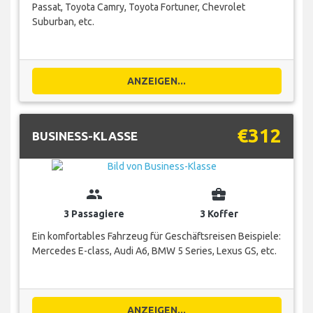
Passat, Toyota Camry, Toyota Fortuner, Chevrolet
Suburban, etc.
ANZEIGEN...
€312
BUSINESS-KLASSE
group
business_center
3 Passagiere
3 Koffer
Ein komfortables Fahrzeug für Geschäftsreisen Beispiele:
Mercedes E-class, Audi A6, BMW 5 Series, Lexus GS, etc.
ANZEIGEN...