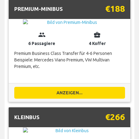
€188
PREMIUM-MINIBUS
group
business_center
6 Passagiere
4 Koffer
Premium Business Class Transfer für 4-6 Personen
Beispiele: Mercedes Viano Premium, VW Multivan
Premium, etc.
ANZEIGEN...
€266
KLEINBUS