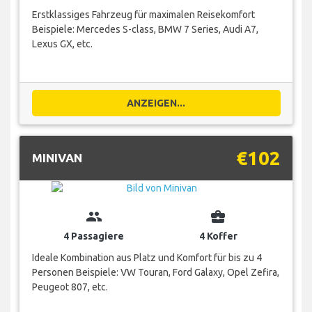
Erstklassiges Fahrzeug für maximalen Reisekomfort
Beispiele: Mercedes S-class, BMW 7 Series, Audi A7,
Lexus GX, etc.
ANZEIGEN...
€102
MINIVAN
group
business_center
4 Passagiere
4 Koffer
Ideale Kombination aus Platz und Komfort für bis zu 4
Personen Beispiele: VW Touran, Ford Galaxy, Opel Zefira,
Peugeot 807, etc.