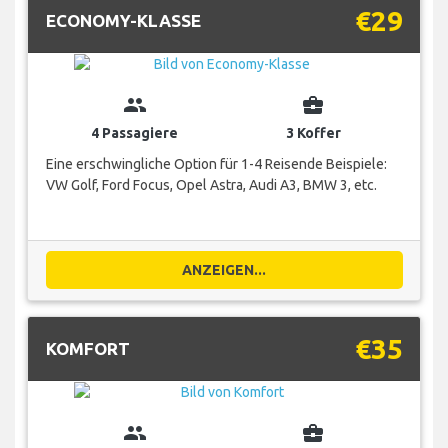
€29
ECONOMY-KLASSE
group
business_center
4 Passagiere
3 Koffer
Eine erschwingliche Option für 1-4 Reisende Beispiele:
VW Golf, Ford Focus, Opel Astra, Audi A3, BMW 3, etc.
ANZEIGEN...
€35
KOMFORT
group
business_center