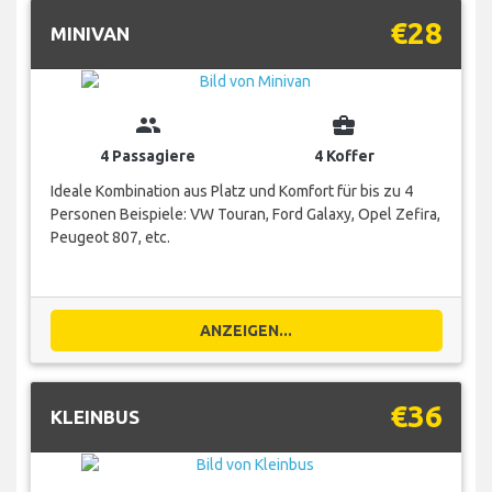
€28
MINIVAN
group
business_center
4 Passagiere
4 Koffer
Ideale Kombination aus Platz und Komfort für bis zu 4
Personen Beispiele: VW Touran, Ford Galaxy, Opel Zefira,
Peugeot 807, etc.
ANZEIGEN...
€36
KLEINBUS