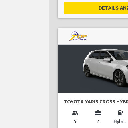
DETAILS ANZ
TOYOTA YARIS CROSS HYB
group
business_center
local_gas_station
5
2
Hybrid