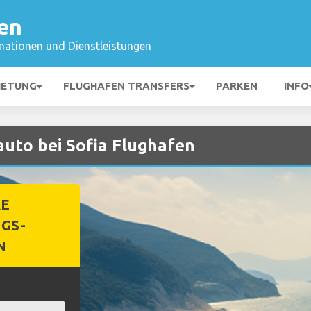
en
mationen und Dienstleistungen
IETUNG
FLUGHAFEN TRANSFERS
PARKEN
INFO
auto bei Sofia Flughafen
RE
GS-
N