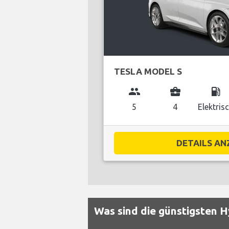
TESLA MODEL S
group
business_center
local_gas_station
5
4
Elektris
DETAILS ANZ
Was sind die günstigsten 