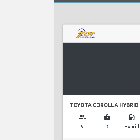
TOYOTA COROLLA HYBRID
group
business_center
local_gas_station
5
3
Hybrid