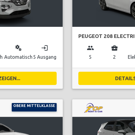
PEUGEOT 208 ELECTR
miscellaneous_services
login
group
business_center
ch
Automatisch
5 Ausgang
5
2
Ele
EIGEN...
DETAILS
OBERE MITTELKLASSE