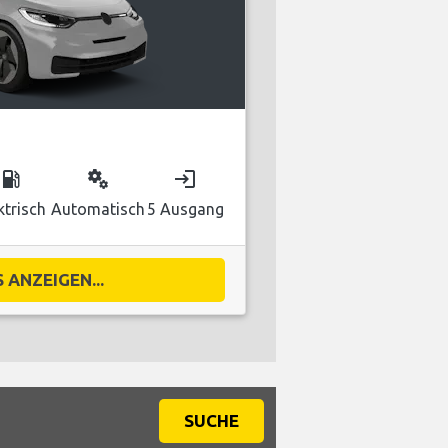
local_gas_station
miscellaneous_services
login
ktrisch
Automatisch
5 Ausgang
 ANZEIGEN...
SUCHE