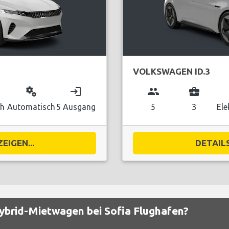
VOLKSWAGEN ID.3
miscellaneous_services
login
group
business_center
ch
Automatisch
5 Ausgang
5
3
Ele
EIGEN...
DETAILS
Hybrid-Mietwagen bei Sofia Flughafen?