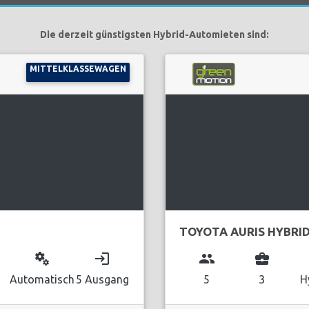
Die derzeit günstigsten Hybrid-Automieten sind:
MITTELKLASSEWAGEN
TOYOTA AURIS HYBRI
miscellaneous_services
login
group
business_center
Automatisch
5 Ausgang
5
3
H