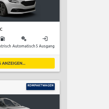
IC
local_gas_station
miscellaneous_services
login
ktrisch
Automatisch
5 Ausgang
 ANZEIGEN...
KOMPAKTWAGEN