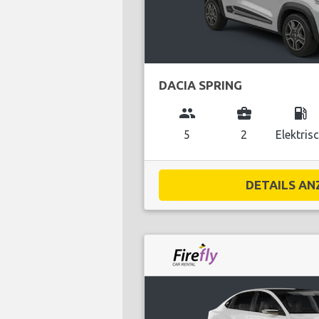
DACIA SPRING
group
business_center
local_gas_station
5
2
Elektris
DETAILS ANZ