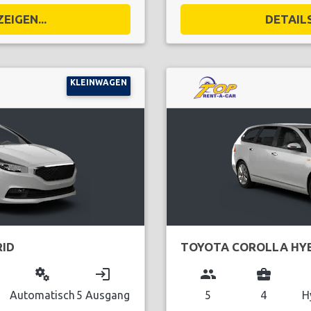
EIGEN...
DETAILS
KLEINWAGEN
RID
TOYOTA COROLLA HYB
miscellaneous_services
login
group
business_center
Automatisch
5 Ausgang
5
4
H