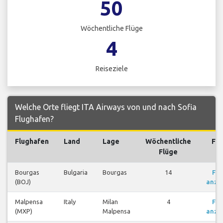
50
Wöchentliche Flüge
4
Reiseziele
Welche Orte fliegt ITA Airways von und nach Sofia
Flughafen?
Flughafen
Land
Lage
Wöchentliche
Flü
Flüge
Bourgas
Bulgaria
Bourgas
14
Flü
(BOJ)
anze
Malpensa
Italy
Milan
4
Flü
(MXP)
Malpensa
anze