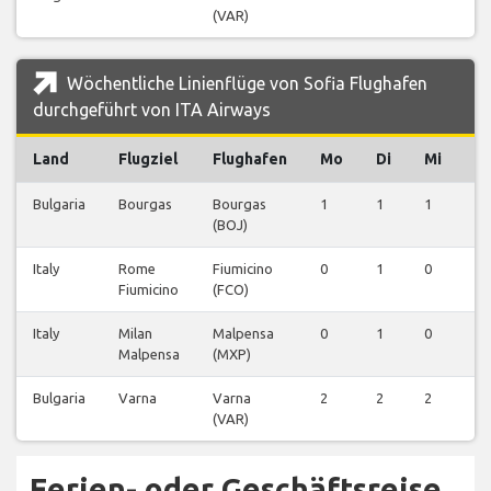
(VAR)
Wöchentliche Linienflüge von Sofia Flughafen
durchgeführt von ITA Airways
Land
Flugziel
Flughafen
Mo
Di
Mi
D
Bulgaria
Bourgas
Bourgas
1
1
1
1
(BOJ)
Italy
Rome
Fiumicino
0
1
0
0
Fiumicino
(FCO)
Italy
Milan
Malpensa
0
1
0
0
Malpensa
(MXP)
Bulgaria
Varna
Varna
2
2
2
2
(VAR)
Ferien- oder Geschäftsreise