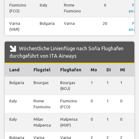
Fiumicino
Italy
Rome
6
Flü
(FCO)
Fiumicino
anze
Varna
Bulgaria
Varna
26
Flü
(VAR)
anze
Wöchentliche Linienflüge nach Sofia Flughafen
durchgeführt von ITA Airways
Land
Flugziel
Flughafen
Mo
Di
Mi
D
Bulgaria
Bourgas
Bourgas
1
1
1
1
(BOJ)
Italy
Rome
Fiumicino
0
1
0
0
Fiumicino
(FCO)
Italy
Milan
Malpensa
0
1
0
0
Malpensa
(MXP)
Bulgaria
Varna
Varna
2
2
2
2