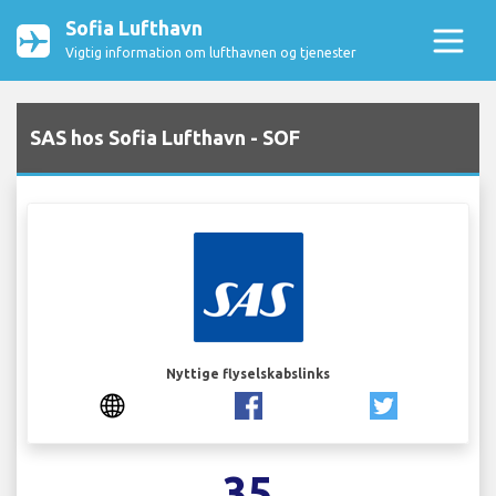
Sofia Lufthavn
Vigtig information om lufthavnen og tjenester
SAS hos Sofia Lufthavn - SOF
Nyttige flyselskabslinks
35