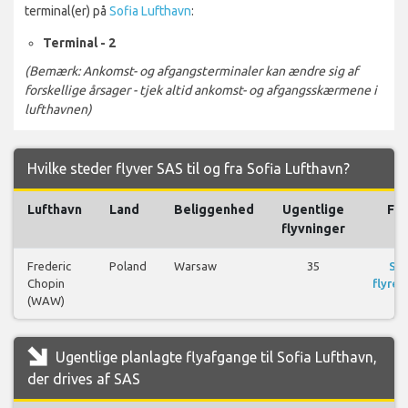
terminal(er) på
Sofia Lufthavn
:
Terminal - 2
(Bemærk: Ankomst- og afgangsterminaler kan ændre sig af
forskellige årsager - tjek altid ankomst- og afgangsskærmene i
lufthavnen)
Hvilke steder flyver SAS til og fra Sofia Lufthavn?
Lufthavn
Land
Beliggenhed
Ugentlige
Fly
flyvninger
Frederic
Poland
Warsaw
35
Se
Chopin
flyrej
(WAW)
Ugentlige planlagte flyafgange til Sofia Lufthavn,
der drives af SAS