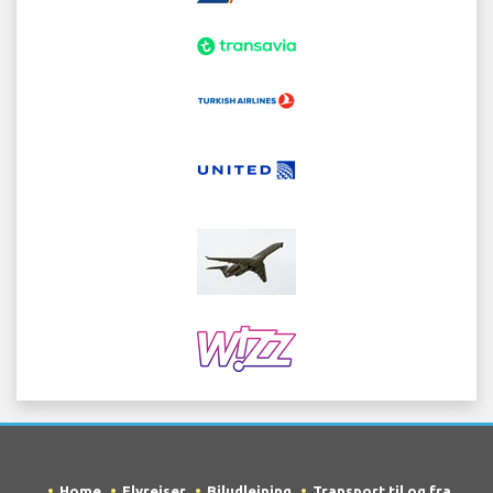
Home
Flyrejser
Biludlejning
Transport til og fra