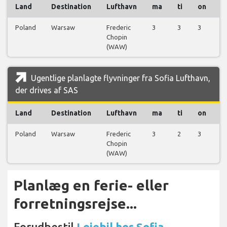
Land
Destination
Lufthavn
ma
ti
on
t
Poland
Warsaw
Frederic
3
3
3
1
Chopin
(WAW)
Ugentlige planlagte flyvninger fra Sofia Lufthavn,
der drives af SAS
Land
Destination
Lufthavn
ma
ti
on
t
Poland
Warsaw
Frederic
3
2
3
1
Chopin
(WAW)
Planlæg en ferie- eller
forretningsrejse...
Forudbestil
Lejebil hos Sofia