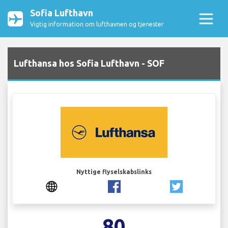
Sofia Lufthavn
Vigtig information om lufthavnen og tjenester
Lufthansa hos Sofia Lufthavn - SOF
Nyttige flyselskabslinks
80