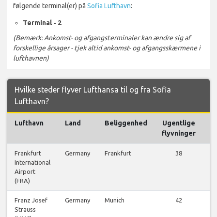
følgende terminal(er) på
Sofia Lufthavn
:
Terminal - 2
(Bemærk: Ankomst- og afgangsterminaler kan ændre sig af
forskellige årsager - tjek altid ankomst- og afgangsskærmene i
lufthavnen)
Hvilke steder flyver Lufthansa til og fra Sofia
Lufthavn?
Lufthavn
Land
Beliggenhed
Ugentlige
flyvninger
Frankfurt
Germany
Frankfurt
38
International
fl
Airport
(FRA)
Franz Josef
Germany
Munich
42
Strauss
fl