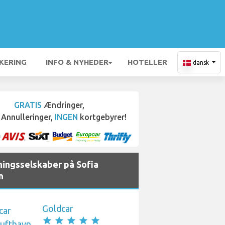
KERING
INFO & NYHEDER
HOTELLER
dansk
GRATIS
Ændringer,
Annulleringer,
INGEN
kortgebyrer!
ningsselskaber på Sofia
n
Goldcar
star
star
star
star
star