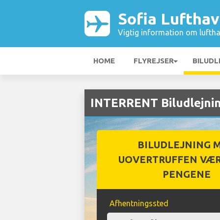
Sofia Luftha
Vigtig information om luftha
HOME
FLYREJSER
BILUDL
INTERRENT Biludlejnin
BILUDLEJNING 
UOVERTRUFFEN VÆR
PENGENE
Afhentningssted