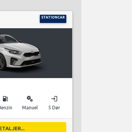
STATIONCAR
local_gas_station
miscellaneous_services
login
Benzin
Manuel
5 Dør
ETALJER...