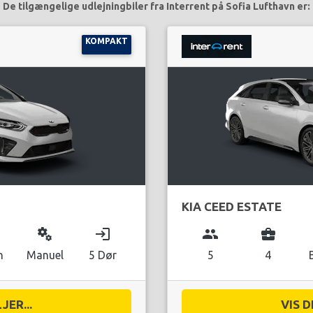
De tilgængelige udlejningbiler fra Interrent på Sofia Lufthavn er:
KOMPAKT
KIA CEED ESTATE
miscellaneous_services
login
group
business_center
n
Manuel
5 Dør
5
4
JER...
VIS D