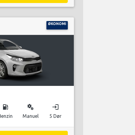
ØKONOMI
local_gas_station
miscellaneous_services
login
Benzin
Manuel
5 Dør