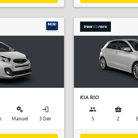
MINI
KIA RIO
miscellaneous_services
login
group
business_center
n
Manuel
3 Dør
5
2