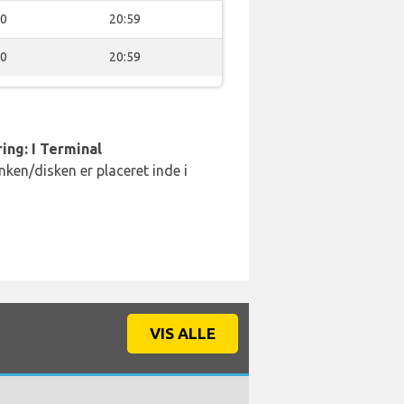
00
20:59
00
20:59
ing: I Terminal
ken/disken er placeret inde i
VIS ALLE