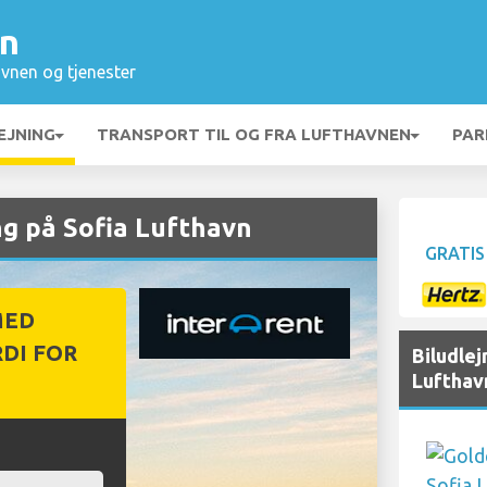
vn
vnen og tjenester
EJNING
TRANSPORT TIL OG FRA LUFTHAVNEN
PAR
g på Sofia Lufthavn
GRATIS
MED
DI FOR
Biludlej
Lufthav