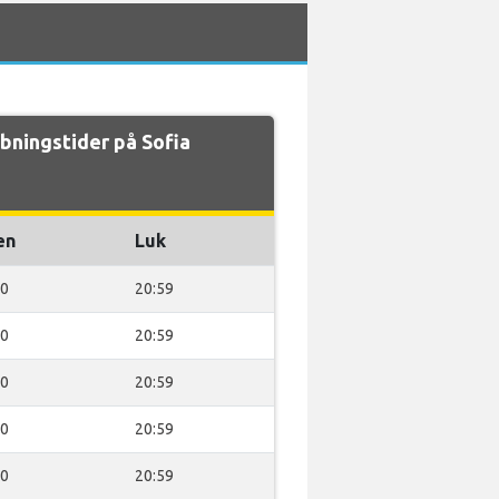
ningstider på Sofia
en
Luk
00
20:59
00
20:59
00
20:59
00
20:59
00
20:59