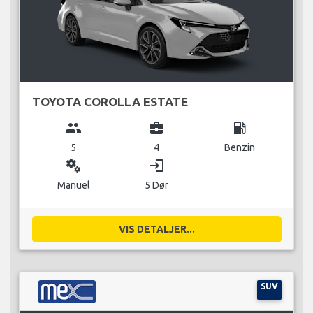
TOYOTA COROLLA ESTATE
group
business_center
local_gas_station
5
4
Benzin
miscellaneous_services
login
Manuel
5 Dør
VIS DETALJER...
SUV