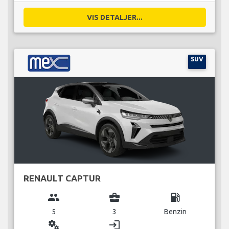
VIS DETALJER...
SUV
RENAULT CAPTUR
group
business_center
local_gas_station
5
3
Benzin
miscellaneous_services
login