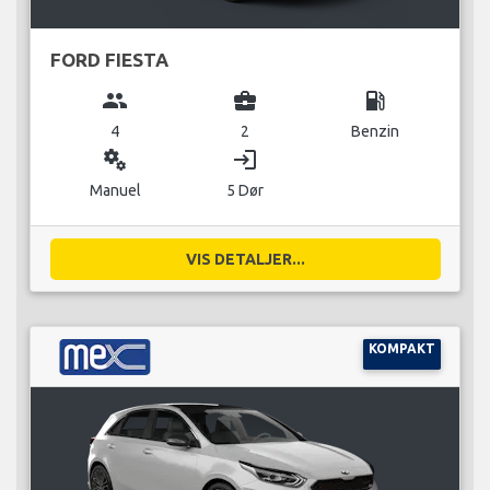
FORD FIESTA
group
business_center
local_gas_station
4
2
Benzin
miscellaneous_services
login
Manuel
5 Dør
VIS DETALJER...
KOMPAKT