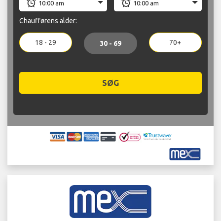
Chaufførens alder:
18 - 29
70+
30 - 69
SØG