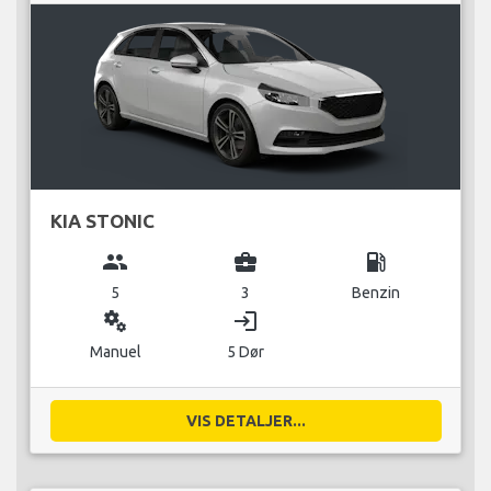
KIA STONIC
group
business_center
local_gas_station
5
3
Benzin
miscellaneous_services
login
Manuel
5 Dør
VIS DETALJER...