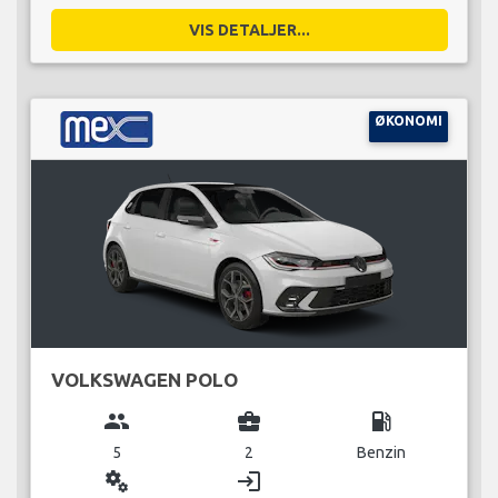
VIS DETALJER...
ØKONOMI
VOLKSWAGEN POLO
group
business_center
local_gas_station
5
2
Benzin
miscellaneous_services
login