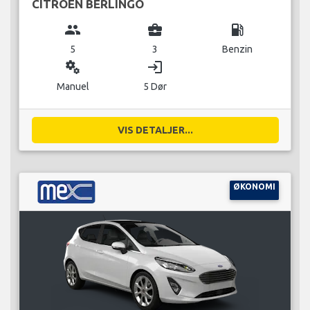
CITROEN BERLINGO
group
business_center
local_gas_station
5
3
Benzin
miscellaneous_services
login
Manuel
5 Dør
VIS DETALJER...
ØKONOMI