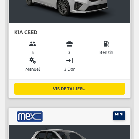
KIA CEED
group
business_center
local_gas_station
5
3
Benzin
miscellaneous_services
login
Manuel
3 Dør
VIS DETALJER...
MINI