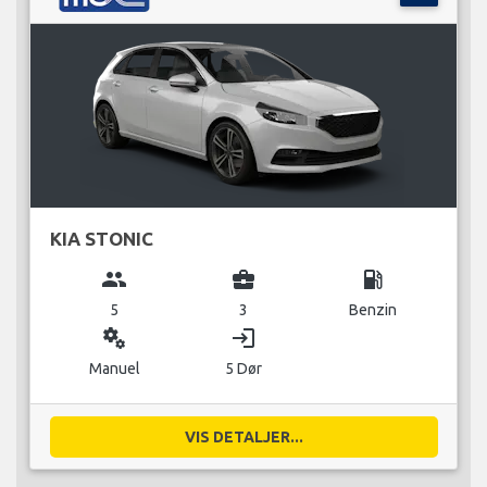
KIA STONIC
group
business_center
local_gas_station
5
3
Benzin
miscellaneous_services
login
Manuel
5 Dør
VIS DETALJER...