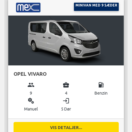
MINIVAN MED 9 SÆDER
OPEL VIVARO
group
business_center
local_gas_station
9
4
Benzin
miscellaneous_services
login
Manuel
5 Dør
VIS DETALJER...