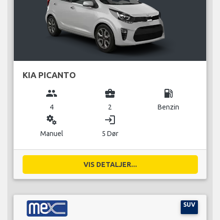
KIA PICANTO
group
business_center
local_gas_station
4
2
Benzin
miscellaneous_services
login
Manuel
5 Dør
VIS DETALJER...
SUV