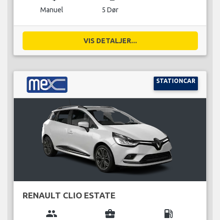
Manuel
5 Dør
VIS DETALJER...
STATIONCAR
RENAULT CLIO ESTATE
group
business_center
local_gas_station