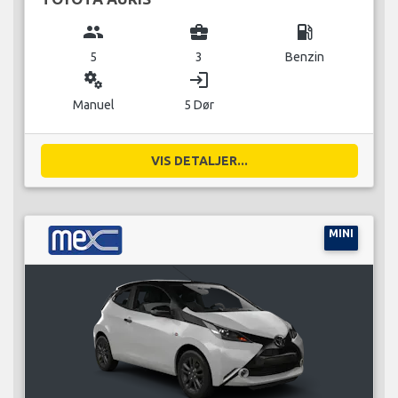
group
business_center
local_gas_station
5
3
Benzin
miscellaneous_services
login
Manuel
5 Dør
VIS DETALJER...
MINI