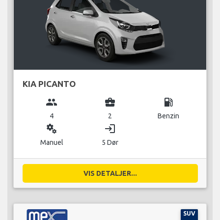
KIA PICANTO
group
business_center
local_gas_station
4
2
Benzin
miscellaneous_services
login
Manuel
5 Dør
VIS DETALJER...
SUV