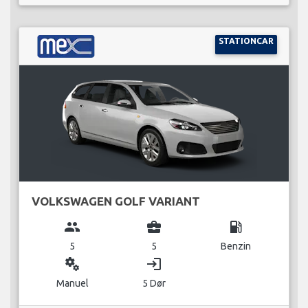
STATIONCAR
VOLKSWAGEN GOLF VARIANT
group
business_center
local_gas_station
5
5
Benzin
miscellaneous_services
login
Manuel
5 Dør