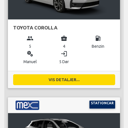
TOYOTA COROLLA
group
business_center
local_gas_station
5
4
Benzin
miscellaneous_services
login
Manuel
5 Dør
VIS DETALJER...
STATIONCAR