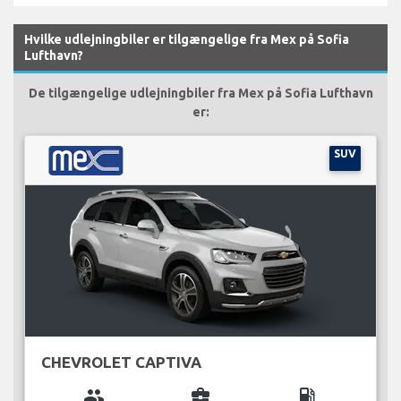
Hvilke udlejningbiler er tilgængelige fra Mex på Sofia
Lufthavn?
De tilgængelige udlejningbiler fra Mex på Sofia Lufthavn
er:
SUV
CHEVROLET CAPTIVA
group
business_center
local_gas_station