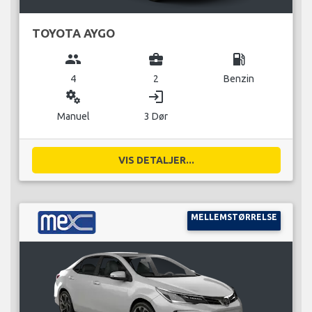
TOYOTA AYGO
group
business_center
local_gas_station
4
2
Benzin
miscellaneous_services
login
Manuel
3 Dør
VIS DETALJER...
MELLEMSTØRRELSE