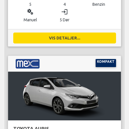
5
4
Benzin
miscellaneous_services
login
Manuel
5 Dør
VIS DETALJER...
KOMPAKT
TOYOTA AURIS