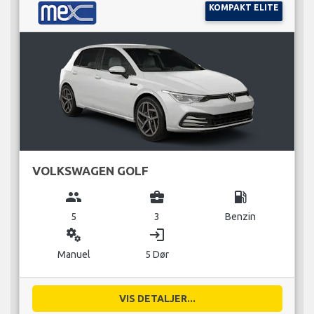
KOMPAKT ELITE
VOLKSWAGEN GOLF
group
business_center
local_gas_station
5
3
Benzin
miscellaneous_services
login
Manuel
5 Dør
VIS DETALJER...