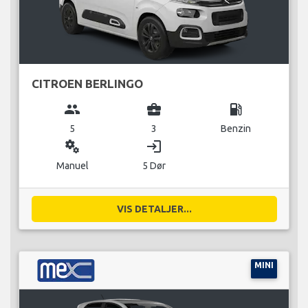
CITROEN BERLINGO
group
business_center
local_gas_station
5
3
Benzin
miscellaneous_services
login
Manuel
5 Dør
VIS DETALJER...
MINI