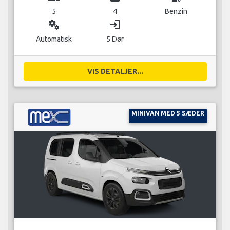
5
4
Benzin
miscellaneous_services
login
Automatisk
5 Dør
VIS DETALJER...
MINIVAN MED 5 SÆDER