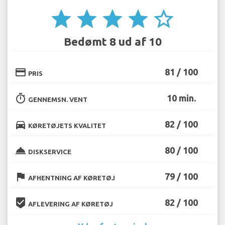
star
star
star
star
star_border
Bedømt 8 ud af 10
credit_card
81 / 100
PRIS
timer
10 min.
GENNEMSN. VENT
directions_car
82 / 100
KØRETØJETS KVALITET
room_service
80 / 100
DISKSERVICE
flag
79 / 100
AFHENTNING AF KØRETØJ
beenhere
82 / 100
AFLEVERING AF KØRETØJ