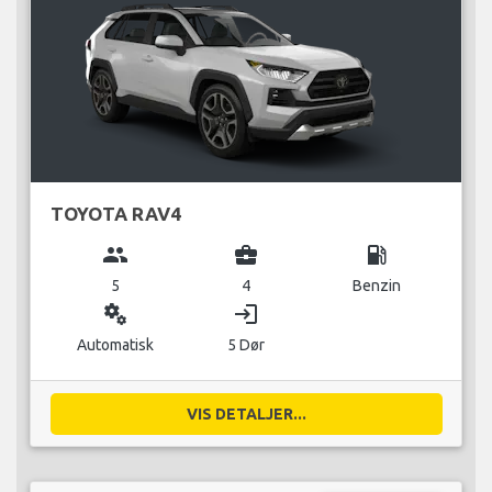
TOYOTA RAV4
group
business_center
local_gas_station
5
4
Benzin
miscellaneous_services
login
Automatisk
5 Dør
VIS DETALJER...