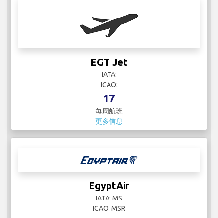
EGT Jet
IATA:
ICAO:
17
每周航班
更多信息
EgyptAir
IATA: MS
ICAO: MSR