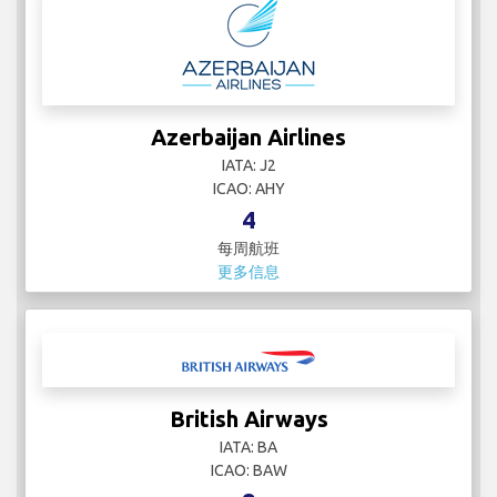
Azerbaijan Airlines
IATA: J2
ICAO: AHY
4
每周航班
更多信息
British Airways
IATA: BA
ICAO: BAW