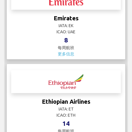
Emirates
IATA: EK
ICAO: UAE
8
每周航班
更多信息
Ethiopian Airlines
IATA: ET
ICAO: ETH
14
每周航班