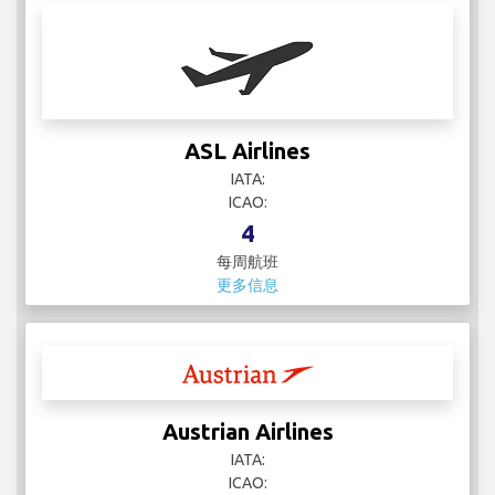
ASL Airlines
IATA:
ICAO:
4
每周航班
更多信息
Austrian Airlines
IATA:
ICAO: