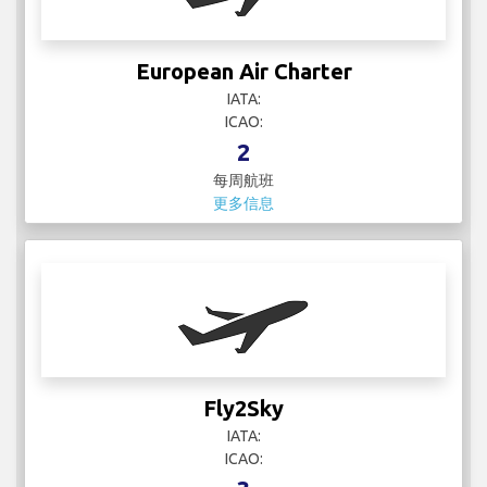
European Air Charter
IATA:
ICAO:
2
每周航班
更多信息
Fly2Sky
IATA:
ICAO: