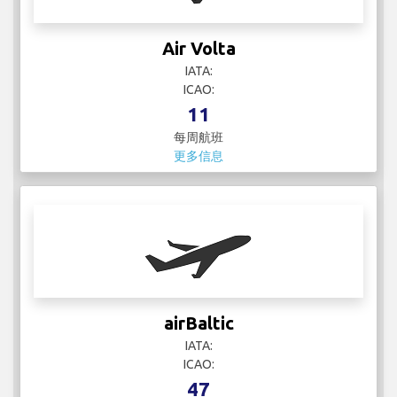
Air Volta
IATA:
ICAO:
11
每周航班
更多信息
airBaltic
IATA:
ICAO:
47