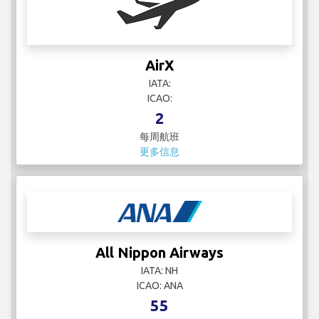
AirX
IATA:
ICAO:
2
每周航班
更多信息
All Nippon Airways
IATA: NH
ICAO: ANA
55