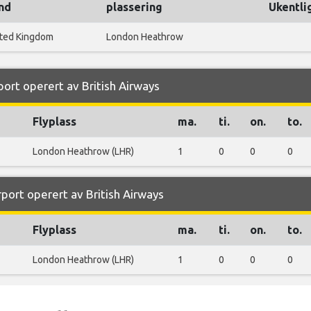
nd
plassering
Ukentli
ted Kingdom
London Heathrow
rport operert av British Airways
Flyplass
ma.
ti.
on.
to.
London Heathrow (LHR)
1
0
0
0
rport operert av British Airways
Flyplass
ma.
ti.
on.
to.
London Heathrow (LHR)
1
0
0
0