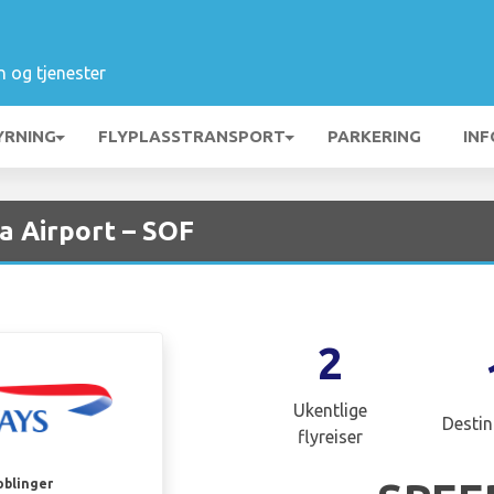
n og tjenester
YRNING
FLYPLASSTRANSPORT
PARKERING
INF
ia Airport – SOF
2
Ukentlige
Destin
flyreiser
oblinger