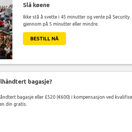
Slå køene
Ikke stå å svette i 45 minutter og vente på Security
gjennom på 5 minutter eller mindre.
BESTILL NÅ
eilhåndtert bagasje?
lhåndtert bagasje eller £520 (€600) i kompensasjon ved kvalifis
n din gratis.