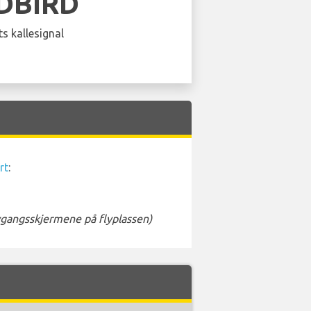
DBIRD
s kallesignal
rt
:
avgangsskjermene på flyplassen)