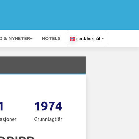
O & NYHETER
HOTELS
norsk bokmål
1
1974
asjoner
Grunnlagt år