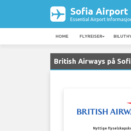
Sofia Airport
Essential Airport Informasjo
HOME
FLYREISER
BILUTH
British Airways på Sof
Nyttige flyselskapsk