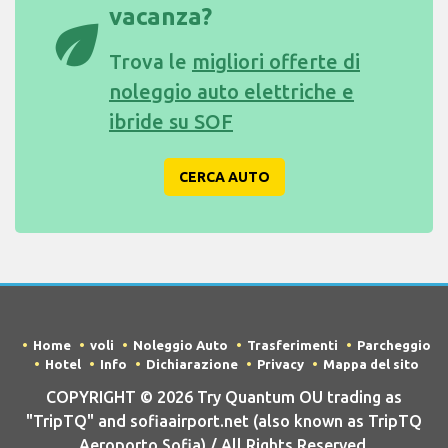
vacanza?
eco
Trova le
migliori offerte di
noleggio auto elettriche e
ibride su SOF
CERCA AUTO
Home
voli
Noleggio Auto
Trasferimenti
Parcheggio
Hotel
Info
Dichiarazione
Privacy
Mappa del sito
COPYRIGHT © 2026 Try Quantum OU trading as
"TripTQ" and sofiaairport.net (also known as TripTQ
Aeroporto Sofia) / All Rights Reserved.