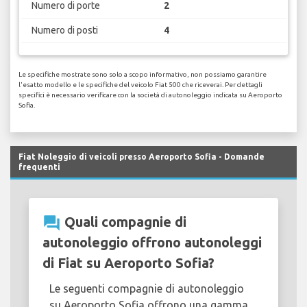
Numero di porte
2
Numero di posti
4
Le specifiche mostrate sono solo a scopo informativo, non possiamo garantire
l'esatto modello e le specifiche del veicolo Fiat 500 che riceverai. Per dettagli
specifici è necessario verificare con la società di autonoleggio indicata su Aeroporto
Sofia.
Fiat Noleggio di veicoli presso Aeroporto Sofia - Domande
frequenti
question_answer
Quali compagnie di
autonoleggio offrono autonoleggi
di Fiat su Aeroporto Sofia?
Le seguenti compagnie di autonoleggio
su Aeroporto Sofia offrono una gamma