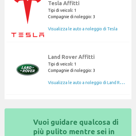
Tesla Affitti
Tipi di veicoli: 1
Compagnie di noleggio: 3
Visualizza le auto a noleggio di Tesla
Land Rover Affitti
Tipi di veicoli: 1
Compagnie di noleggio: 3
V
isualizza le auto a noleggio di Land Rover
Vuoi guidare qualcosa di
più pulito mentre sei in