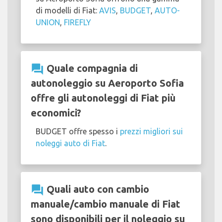
di modelli di Fiat:
AVIS
,
BUDGET
,
AUTO-
UNION
,
FIREFLY
question_answer
Quale compagnia di
autonoleggio su Aeroporto Sofia
offre gli autonoleggi di Fiat più
economici?
BUDGET offre spesso i
prezzi migliori sui
noleggi auto di Fiat
.
question_answer
Quali auto con cambio
manuale/cambio manuale di Fiat
sono disponibili per il noleggio su