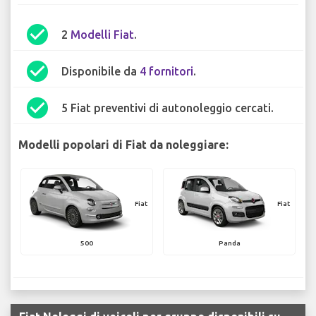
check_circle
2
Modelli Fiat
.
check_circle
Disponibile da
4 fornitori
.
check_circle
5 Fiat preventivi di autonoleggio cercati.
Modelli popolari di Fiat da noleggiare:
Fiat
Fiat
500
Panda