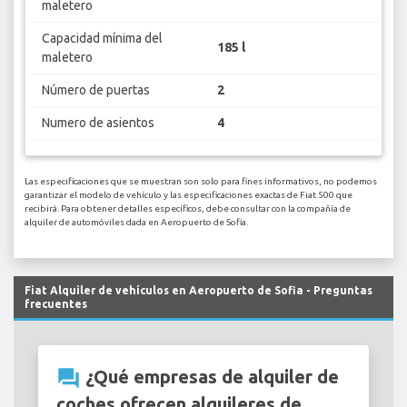
maletero
Capacidad mínima del
185 l
maletero
Número de puertas
2
Numero de asientos
4
Las especificaciones que se muestran son solo para fines informativos, no podemos
garantizar el modelo de vehículo y las especificaciones exactas de Fiat 500 que
recibirá. Para obtener detalles específicos, debe consultar con la compañía de
alquiler de automóviles dada en Aeropuerto de Sofia.
Fiat Alquiler de vehículos en Aeropuerto de Sofia - Preguntas
frecuentes
question_answer
¿Qué empresas de alquiler de
coches ofrecen alquileres de